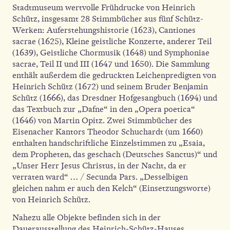
Stadtmuseum wertvolle Frühdrucke von Heinrich
Schütz, insgesamt 28 Stimmbücher aus fünf Schütz-
Werken: Auferstehungshistorie (1623), Cantiones
sacrae (1625), Kleine geistliche Konzerte, anderer Teil
(1639), Geistliche Chormusik (1648) und Symphoniae
sacrae, Teil II und III (1647 und 1650). Die Sammlung
enthält außerdem die gedruckten Leichenpredigten von
Heinrich Schütz (1672) und seinem Bruder Benjamin
Schütz (1666), das Dresdner Hofgesangbuch (1694) und
das Textbuch zur „Dafne“ in den „Opera poetica“
(1646) von Martin Opitz. Zwei Stimmbücher des
Eisenacher Kantors Theodor Schuchardt (um 1660)
enthalten handschriftliche Einzelstimmen zu „Esaia,
dem Propheten, das geschach (Deutsches Sanctus)“ und
„Unser Herr Jesus Christus, in der Nacht, da er
verraten ward“ … / Secunda Pars. „Desselbigen
gleichen nahm er auch den Kelch“ (Einsetzungsworte)
von Heinrich Schütz.
Nahezu alle Objekte befinden sich in der
Dauerausstellung des Heinrich-Schütz-Hauses.