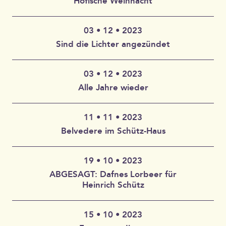
Höfische Weihnacht
Linda Mantcheva – Barockcello
Darf frau in Krisenzeiten singen und musizieren?
Dreißig Jahre Krieg, Seuchen, Angst, Elend!
Charlie Zhang – theorbe
03 • 12 • 2023
Im Privaten jedoch ergötzt man sich an Musik,
Eintritt frei
Tung Hu – Orgel
Sind die Lichter angezündet
Literatur und „Freudenspielen“.
Pietätlos? Verwunderlich? Nebensächlich? Folgenlos?
Burak Özdemir – Leitung & Barockfagott
Überraschende Antworten darauf finden Sie beim
03 • 12 • 2023
Musiktheater Frauenzimmergesprechspiele, welches
Thomas Piontek – Musikalische Leitung
Alle Jahre wieder
sich auf die Suche nach musikalischen Zeugnissen von
Eintritt: 16€, erm. 12€, Schüler 5€
Frauen des frühen 17. Jahrhunderts begeben hat.
Dr. Maik Richter – Moderation
Erleben Sie die Ergebnisse im Schau- und
Barockmusik von Komponistinnen ist ein Repertoire,
11 • 11 • 2023
Eintritt frei
Gesprächskonzert Frauenzimmergesprechspiele –
Ein musikalisches Puppen-Krippenspiel für Familien
das heutzutage kaum noch live aufgeführt
Belvedere im Schütz-Haus
Komponistin gesucht!
und Kinder ab 3 Jahren vom Figurentheater
wird. Für sein neuestes Projekt DONNE D’AMORE
Zusammen mit der Evangelischen Kirchengemeinde
Cirquonflexe.
hat Burak Özdemir ein einzigartiges
Weißenfels bietet das Heinrich-Schütz-Haus seit 2022
Pasticcio-Programm kreiert, das ausschließlich Werke
19 • 10 • 2023
verschiedene Formate des offenen Singens an. Zum
Eintritt: 3€
Eintritt: 8€, Schüler 5€
von Komponistinnen des 16. und 17.
Beginn der Adventszeit wollen wir uns mit kleinen und
ABGESAGT: Dafnes Lorbeer für
Jahrhunderts enthält. Das Projekt beleuchtet
großen Kindern musikalisch auf die Zeit des Friedens
Heinrich Schütz
Es erklingen Querflöte, Violine, Gitarre, Cembalo und
unbekannte Musikstücke von erstaunlichen
und der Festlichkeit einstimmen und bekannte und
Marimba.
Komponistinnen wie Caccini, Vizzana, Strozzi und
weniger bekannte Advents- und Weihnachtslieder aus
15 • 10 • 2023
Meda.
aller Welt miteinander singen.
Mit Werken von Gregorio Strozzi (1615-1687),
Preis: 3€ pro Person