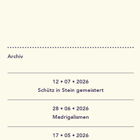
Archiv
12 • 07 • 2026
Schütz in Stein gemeistert
28 • 06 • 2026
Claudia Wahlbuhl – Violine, Bratsche, Gambe, Gesang |
Madrigalismen
Thomas Wahlbuhl – Akkordeon, Gesang | Jan Geisler –
Klarinette, Saxophon, Gesang | Holger Vandrich –
Gitarre, Gesang | Stefan Garthoff – Gesang, Melodica |
17 • 05 • 2026