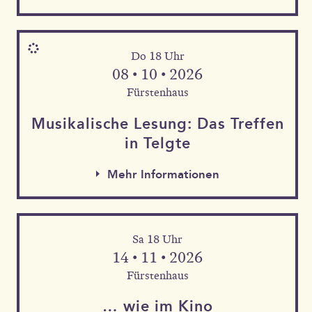
Do 18 Uhr
08 • 10 • 2026
Fürstenhaus
Musika­lische Le­sung: Das Tref­fen
in Telgte
Mehr Informationen
Sa 18 Uhr
Mehr Informationen
14 • 11 • 2026
Mehr Informationen
Fürstenhaus
… wie im Kino