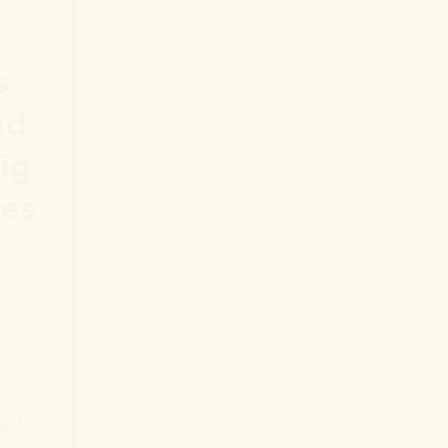
s
nd
ig
es
n mit
 und
g des
ereins