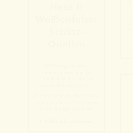
Haus I:
Weißen­felser
Wor
Schütz-
F
Quellen
Eröffnung der ersten
Kabinettausstellung des
Heinrich-Schütz-Hauses
Weißenfels im Rathaus.
Der Weißenfelser Musikverein
„Heinrich Schütz“ e.V. bietet
Erfrischungsgetränke an.
Mehr Informationen