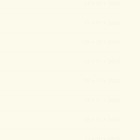
Barbara
22 • 02 • 2026
gsmonat
lipp
olische
31 • 01 • 2026
Es dient
oder
Claude
im 17.
05 • 12 • 2025
euth,
Sie
lturelle
.V.
s
30 • 11 • 2025
aft.
ütz-
rg“
30 • 11 • 2025
satire
Hermann
ters der
chmidt.
ierte
15 • 11 • 2025
en Freund.
n bloßes
berwald.
Kritik an
elkindern,
iner Zeit
02 • 11 • 2025
 folgen
n Beers
31 • 10 • 2025