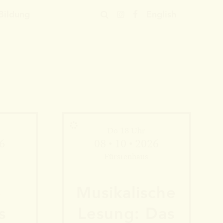
Bildung
En
glish
Do 18 Uhr
26
08 • 10 • 2026
Fürstenhaus
­
Musika­lische
s
Le­sung: Das
Mehr Informationen