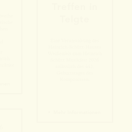
Tref­fen in
lweihe
Telgte
sische
chen
Eine Veranstaltung des
nd
en
Heinrich-Schütz-Hauses
er
Weißenfels zum Heinrich
nrich
Schütz Musikfest 2026
etränke
anlässlich des 441.
Geburtstages des
Komponisten.
onen
Mehr Informationen
26