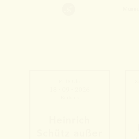
Muse
Fr 18 Uhr
S
18 • 09 • 2026
Rathaus
Heinrich
Schütz außer
Mehr Informationen