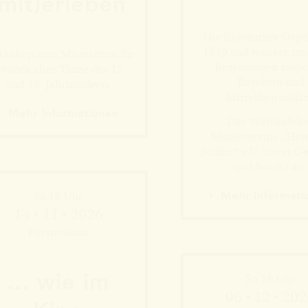
(mit)erleben
Mehr Informationen
Die Bayreuther Orge
1619 und weitere mu
kshop zum Mitmachen für
Beziehungen zwis
reunde alter Tänze des 17.
Bayreuth und
und 18. Jahrhunderts
Mitteldeutschla
Mehr Information
Mehr Informationen
Der Weißenfels
Musikvereins „Hei
Schütz“ e.V. bietet G
und Snacks an.
Mehr Informati
Sa 18 Uhr
14 • 11 • 2026
Fürstenhaus
… wie im
So 16 Uhr
06 • 12 • 20