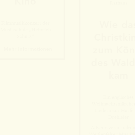
Kino
Rathaus
Wie da
Filmmusikkonzert der
Musikschule „Heinrich
Christki
Schütz“
zum Kön
Mehr Informationen
Mehr Informationen
des Wald
kam
Ein englisches
Weihnachtsmärche
Liedern zur Harfe
Drehleier
Adventsveranstaltun
Weißenfelser Musikv