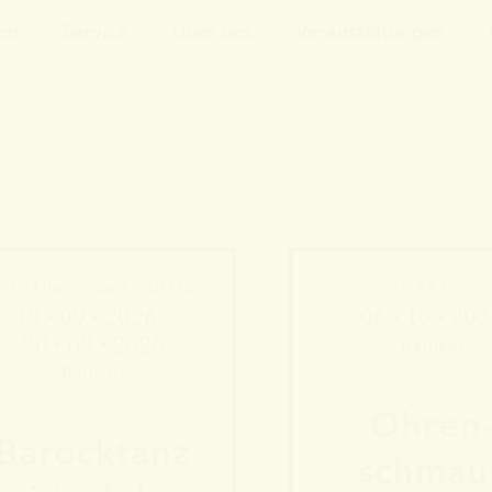
um
Service
Über uns
Veranstaltungen
a 10 Uhr — So 15:30 Uhr
Di 18 Uhr
19 • 09 • 2026 -
06 • 10 • 20
20 • 09 • 2026
Rathaus
Rathaus
Ohren
Barock­tanz
schmau