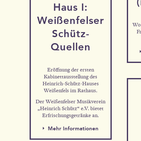
Haus I:
Weißen­felser
Wor
Schütz-
F
Quellen
Eröffnung der ersten
Kabinettausstellung des
Heinrich-Schütz-Hauses
Weißenfels im Rathaus.
Der Weißenfelser Musikverein
„Heinrich Schütz“ e.V. bietet
Erfrischungsgetränke an.
Mehr Informationen