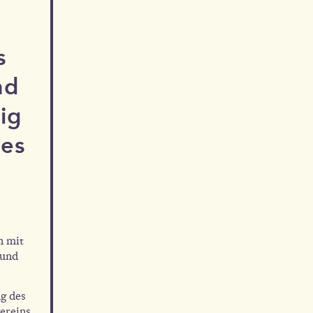
s
nd
ig
es
n mit
 und
g des
ereins