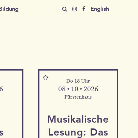
Bildung
En
glish
Do 18 Uhr
26
08 • 10 • 2026
Fürstenhaus
­
Musika­lische
s
Le­sung: Das
Mehr Informationen