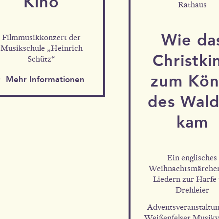
Kino
Rathaus
Wie da
Filmmusikkonzert der
Musikschule „Heinrich
Christki
Schütz“
zum Kön
Mehr Informationen
Mehr Informationen
des Wald
kam
Ein englisches
Weihnachtsmärche
Liedern zur Harfe
Drehleier
Adventsveranstaltun
Weißenfelser Musikv