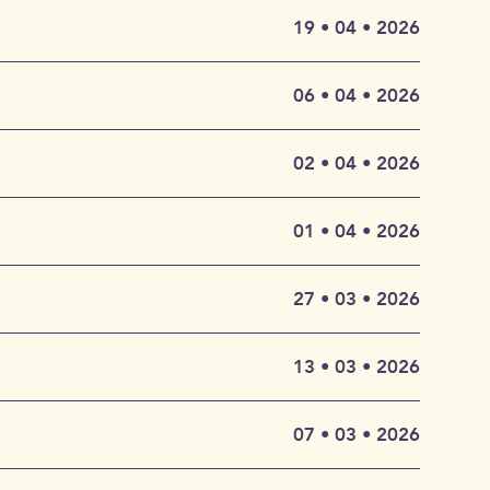
cher
ser still
 Jahr 1823
19 • 04 • 2026
dichte
es Kostüm)
chneider
06 • 04 • 2026
t.
ütz-Haus
02 • 04 • 2026
terich
y und
ine
n eines
ch ein
01 • 04 • 2026
en müssen,
insam
großen
inal),
27 • 03 • 2026
e Rolle
heorbe,
tag
vor Ort
und laden
erzliche
13 • 03 • 2026
aus in der
edrich
07 • 03 • 2026
ann