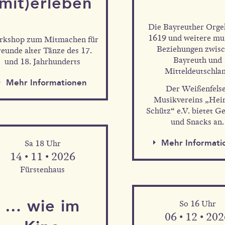
(mit)erleben
Mehr Informationen
Die Bayreuther Orge
1619 und weitere mu
kshop zum Mitmachen für
Beziehungen zwis
reunde alter Tänze des 17.
Bayreuth und
und 18. Jahrhunderts
Mitteldeutschla
Mehr Information
Mehr Informationen
Der Weißenfels
Musikvereins „Hei
Schütz“ e.V. bietet G
und Snacks an.
Mehr Informati
Sa 18 Uhr
14 • 11 • 2026
Fürstenhaus
… wie im
So 16 Uhr
06 • 12 • 20