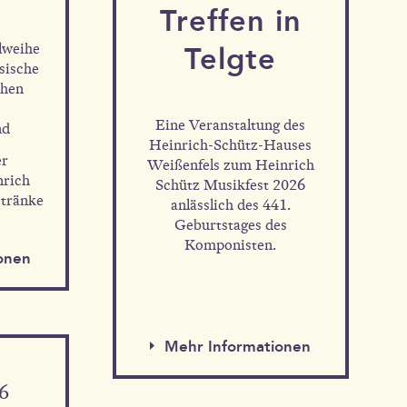
Tref­fen in
lweihe
Telgte
sische
chen
Eine Veranstaltung des
nd
en
Heinrich-Schütz-Hauses
er
Weißenfels zum Heinrich
nrich
Schütz Musikfest 2026
etränke
anlässlich des 441.
Geburtstages des
Komponisten.
onen
Mehr Informationen
26