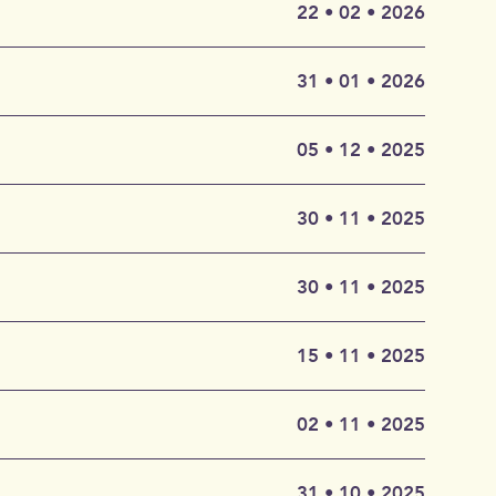
Barbara
22 • 02 • 2026
gsmonat
lipp
olische
31 • 01 • 2026
Es dient
oder
Claude
im 17.
05 • 12 • 2025
euth,
Sie
lturelle
.V.
s
30 • 11 • 2025
aft.
ütz-
rg“
30 • 11 • 2025
satire
Hermann
ters der
chmidt.
ierte
15 • 11 • 2025
en Freund.
n bloßes
berwald.
Kritik an
elkindern,
iner Zeit
02 • 11 • 2025
 folgen
n Beers
31 • 10 • 2025