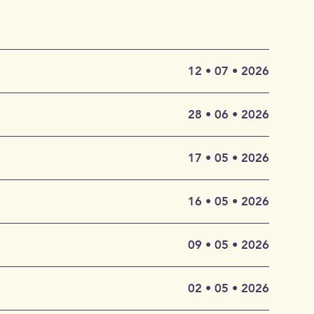
12 • 07 • 2026
Bezug auf
28 • 06 • 2026
kt besteht
alisches
nem 1611
17 • 05 • 2026
 von
i Battista
und
urin,
16 • 05 • 2026
tritz nach
n von
hichte
everdi
09 • 05 • 2026
für
 gestellt.
auf der
 ersten
02 • 05 • 2026
 21.
 unsern
erhoben.
s