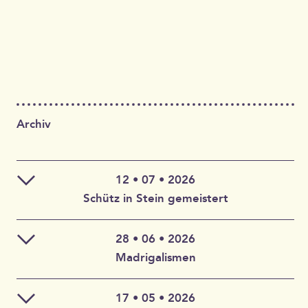
Archiv
12 • 07 • 2026
Schütz in Stein gemeistert
28 • 06 • 2026
Claudia Wahlbuhl – Violine, Bratsche, Gambe, Gesang |
Madrigalismen
Thomas Wahlbuhl – Akkordeon, Gesang | Jan Geisler –
Klarinette, Saxophon, Gesang | Holger Vandrich –
Gitarre, Gesang | Stefan Garthoff – Gesang, Melodica |
17 • 05 • 2026