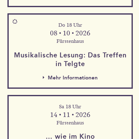
Do 18 Uhr
08 • 10 • 2026
Fürstenhaus
Musika­lische Le­sung: Das Tref­fen
in Telgte
Mehr Informationen
Sa 18 Uhr
Mehr Informationen
14 • 11 • 2026
Mehr Informationen
Fürstenhaus
… wie im Kino