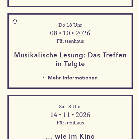
Do 18 Uhr
08 • 10 • 2026
Fürstenhaus
Musika­lische Le­sung: Das Tref­fen
in Telgte
Mehr Informationen
Sa 18 Uhr
Mehr Informationen
14 • 11 • 2026
Mehr Informationen
Fürstenhaus
… wie im Kino