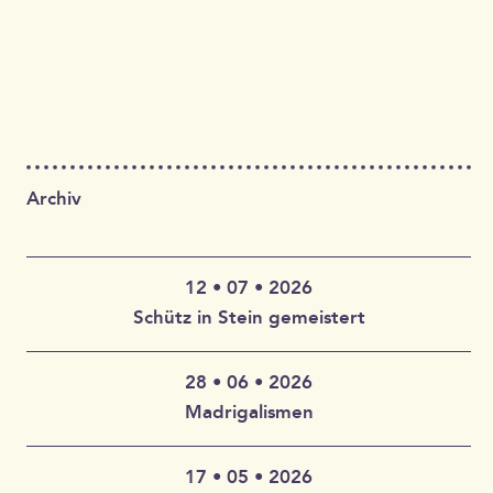
Archiv
12 • 07 • 2026
Schütz in Stein gemeistert
28 • 06 • 2026
Claudia Wahlbuhl – Violine, Bratsche, Gambe, Gesang |
Madrigalismen
Thomas Wahlbuhl – Akkordeon, Gesang | Jan Geisler –
Klarinette, Saxophon, Gesang | Holger Vandrich –
Gitarre, Gesang | Stefan Garthoff – Gesang, Melodica |
17 • 05 • 2026