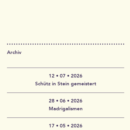
Archiv
12 • 07 • 2026
Schütz in Stein gemeistert
28 • 06 • 2026
Claudia Wahlbuhl – Violine, Bratsche, Gambe, Gesang |
Madrigalismen
Thomas Wahlbuhl – Akkordeon, Gesang | Jan Geisler –
Klarinette, Saxophon, Gesang | Holger Vandrich –
Gitarre, Gesang | Stefan Garthoff – Gesang, Melodica |
17 • 05 • 2026