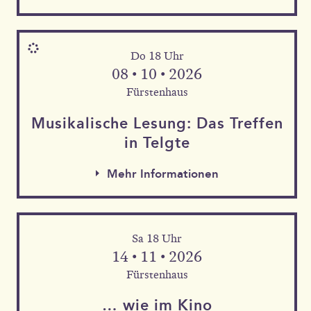
Do 18 Uhr
08 • 10 • 2026
Fürstenhaus
Musika­lische Le­sung: Das Tref­fen
in Telgte
Mehr Informationen
Sa 18 Uhr
Mehr Informationen
14 • 11 • 2026
Mehr Informationen
Fürstenhaus
… wie im Kino