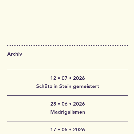
Archiv
12 • 07 • 2026
Schütz in Stein gemeistert
28 • 06 • 2026
Claudia Wahlbuhl – Violine, Bratsche, Gambe, Gesang |
Madrigalismen
Thomas Wahlbuhl – Akkordeon, Gesang | Jan Geisler –
Klarinette, Saxophon, Gesang | Holger Vandrich –
Gitarre, Gesang | Stefan Garthoff – Gesang, Melodica |
17 • 05 • 2026