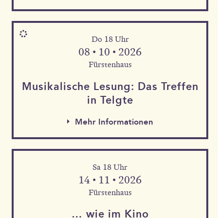
Do 18 Uhr
08 • 10 • 2026
Fürstenhaus
Musika­lische Le­sung: Das Tref­fen
in Telgte
Mehr Informationen
Sa 18 Uhr
Mehr Informationen
14 • 11 • 2026
Mehr Informationen
Fürstenhaus
… wie im Kino