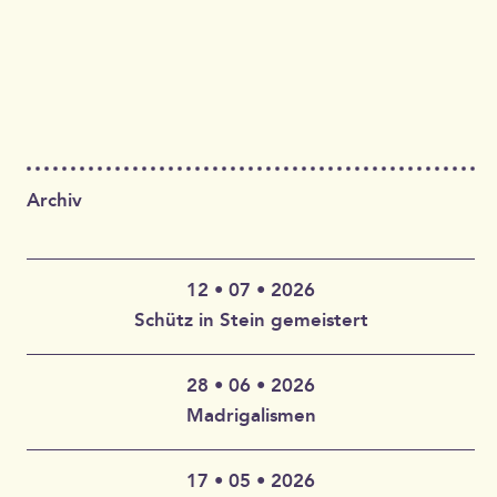
Archiv
12 • 07 • 2026
Schütz in Stein gemeistert
28 • 06 • 2026
Claudia Wahlbuhl – Violine, Bratsche, Gambe, Gesang |
Madrigalismen
Thomas Wahlbuhl – Akkordeon, Gesang | Jan Geisler –
Klarinette, Saxophon, Gesang | Holger Vandrich –
Gitarre, Gesang | Stefan Garthoff – Gesang, Melodica |
17 • 05 • 2026