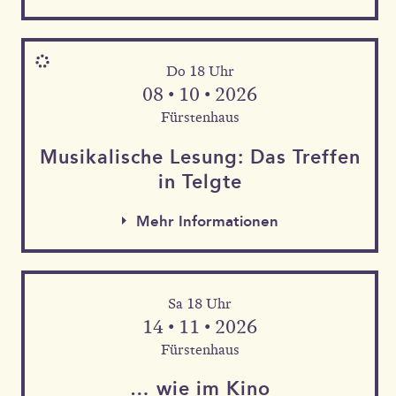
Do 18 Uhr
08 • 10 • 2026
Fürstenhaus
Musika­lische Le­sung: Das Tref­fen
in Telgte
Mehr Informationen
Sa 18 Uhr
Mehr Informationen
14 • 11 • 2026
Mehr Informationen
Fürstenhaus
… wie im Kino