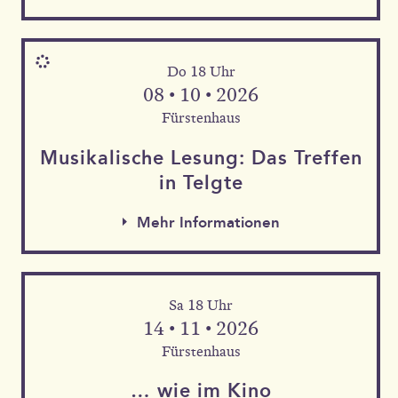
Do 18 Uhr
08 • 10 • 2026
Fürstenhaus
Musika­lische Le­sung: Das Tref­fen
in Telgte
Mehr Informationen
Sa 18 Uhr
Mehr Informationen
14 • 11 • 2026
Mehr Informationen
Fürstenhaus
… wie im Kino