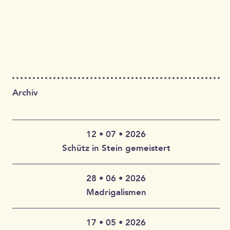
Archiv
12 • 07 • 2026
Schütz in Stein gemeistert
28 • 06 • 2026
Claudia Wahlbuhl – Violine, Bratsche, Gambe, Gesang |
Madrigalismen
Thomas Wahlbuhl – Akkordeon, Gesang | Jan Geisler –
Klarinette, Saxophon, Gesang | Holger Vandrich –
Gitarre, Gesang | Stefan Garthoff – Gesang, Melodica |
17 • 05 • 2026