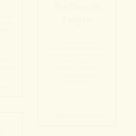
Tref­fen in
lweihe
Telgte
sische
chen
Eine Veranstaltung des
nd
en
Heinrich-Schütz-Hauses
er
Weißenfels zum Heinrich
nrich
Schütz Musikfest 2026
etränke
anlässlich des 441.
Geburtstages des
Komponisten.
onen
Mehr Informationen
26