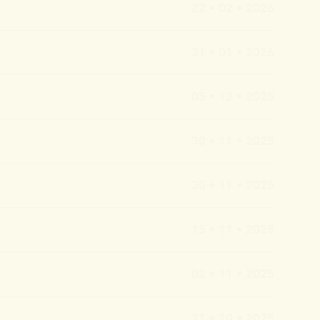
Barbara
22 • 02 • 2026
gsmonat
lipp
olische
31 • 01 • 2026
Es dient
oder
Claude
im 17.
05 • 12 • 2025
euth,
Sie
lturelle
.V.
s
30 • 11 • 2025
aft.
ütz-
rg“
30 • 11 • 2025
satire
Hermann
ters der
chmidt.
ierte
15 • 11 • 2025
en Freund.
n bloßes
berwald.
Kritik an
elkindern,
iner Zeit
02 • 11 • 2025
 folgen
n Beers
31 • 10 • 2025