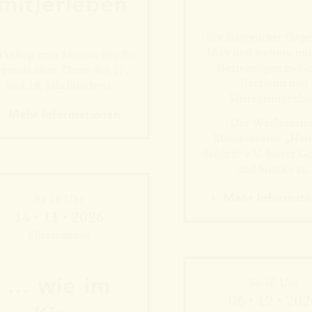
(mit)erleben
Mehr Informationen
Die Bayreuther Orge
1619 und weitere mu
kshop zum Mitmachen für
Beziehungen zwis
reunde alter Tänze des 17.
Bayreuth und
und 18. Jahrhunderts
Mitteldeutschla
Mehr Information
Mehr Informationen
Der Weißenfels
Musikvereins „Hei
Schütz“ e.V. bietet G
und Snacks an.
Mehr Informati
Sa 18 Uhr
14 • 11 • 2026
Fürstenhaus
… wie im
So 16 Uhr
06 • 12 • 20