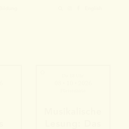
Bildung
En
glish
Do 18 Uhr
26
08 • 10 • 2026
Fürstenhaus
­
Musika­lische
s
Le­sung: Das
Mehr Informationen