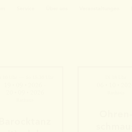
um
Service
Über uns
Veranstaltungen
a 10 Uhr — So 15:30 Uhr
Di 18 Uhr
19 • 09 • 2026 -
06 • 10 • 20
20 • 09 • 2026
Rathaus
Rathaus
Ohren
Barock­tanz
schmau