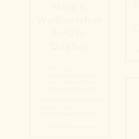
Haus I:
Weißen­felser
Wor
Schütz-
F
Quellen
Eröffnung der ersten
Kabinettausstellung des
Heinrich-Schütz-Hauses
Weißenfels im Rathaus.
Der Weißenfelser Musikverein
„Heinrich Schütz“ e.V. bietet
Erfrischungsgetränke an.
Mehr Informationen