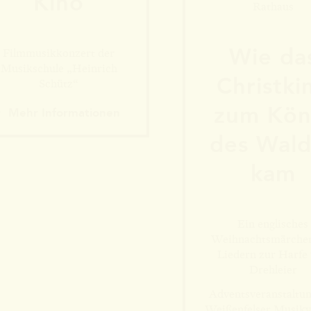
Kino
Rathaus
Wie da
Filmmusikkonzert der
Musikschule „Heinrich
Christki
Schütz“
zum Kön
Mehr Informationen
Mehr Informationen
des Wald
kam
Ein englisches
Weihnachtsmärche
Liedern zur Harfe
Drehleier
Adventsveranstaltun
Weißenfelser Musikv