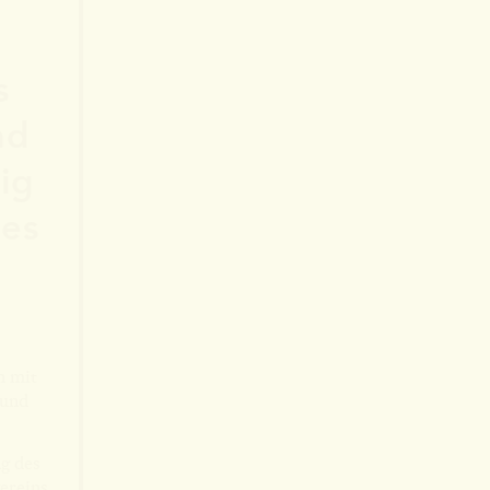
s
nd
ig
es
n mit
 und
g des
ereins