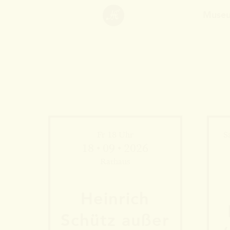
Muse
Fr 18 Uhr
S
18 • 09 • 2026
Rathaus
Heinrich
Schütz außer
Mehr Informationen