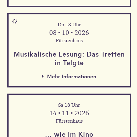
Do 18 Uhr
08 • 10 • 2026
Fürstenhaus
Musika­lische Le­sung: Das Tref­fen
in Telgte
Mehr Informationen
Sa 18 Uhr
Mehr Informationen
14 • 11 • 2026
Mehr Informationen
Fürstenhaus
… wie im Kino