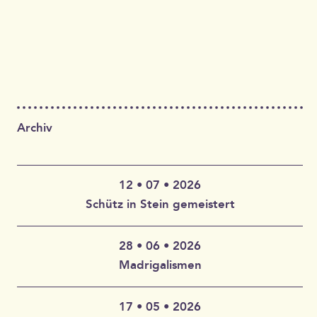
Archiv
12 • 07 • 2026
Schütz in Stein gemeistert
28 • 06 • 2026
Claudia Wahlbuhl – Violine, Bratsche, Gambe, Gesang |
Madrigalismen
Thomas Wahlbuhl – Akkordeon, Gesang | Jan Geisler –
Klarinette, Saxophon, Gesang | Holger Vandrich –
Gitarre, Gesang | Stefan Garthoff – Gesang, Melodica |
17 • 05 • 2026