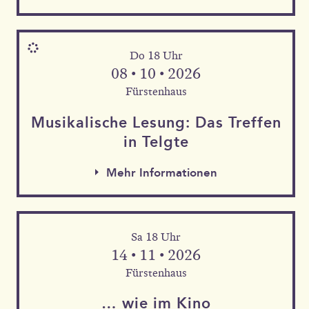
Do 18 Uhr
08 • 10 • 2026
Fürstenhaus
Musika­lische Le­sung: Das Tref­fen
in Telgte
Mehr Informationen
Sa 18 Uhr
Mehr Informationen
14 • 11 • 2026
Mehr Informationen
Fürstenhaus
… wie im Kino