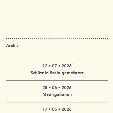
Archiv
12 • 07 • 2026
Schütz in Stein gemeistert
28 • 06 • 2026
Claudia Wahlbuhl – Violine, Bratsche, Gambe, Gesang |
Madrigalismen
Thomas Wahlbuhl – Akkordeon, Gesang | Jan Geisler –
Klarinette, Saxophon, Gesang | Holger Vandrich –
Gitarre, Gesang | Stefan Garthoff – Gesang, Melodica |
17 • 05 • 2026