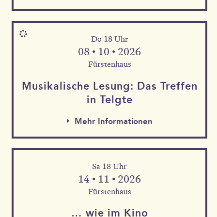
Do 18 Uhr
08 • 10 • 2026
Fürstenhaus
Musika­lische Le­sung: Das Tref­fen
in Telgte
Mehr Informationen
Sa 18 Uhr
Mehr Informationen
14 • 11 • 2026
Mehr Informationen
Fürstenhaus
… wie im Kino