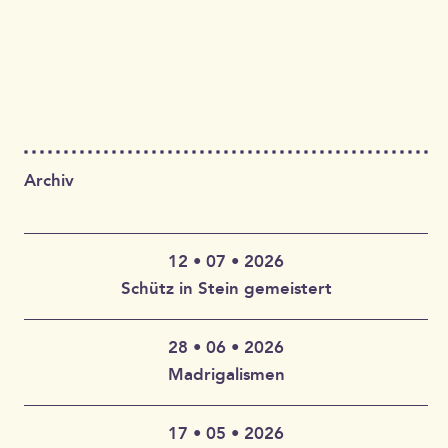
Archiv
12 • 07 • 2026
Schütz in Stein gemeistert
28 • 06 • 2026
Claudia Wahlbuhl – Violine, Bratsche, Gambe, Gesang |
Madrigalismen
Thomas Wahlbuhl – Akkordeon, Gesang | Jan Geisler –
Klarinette, Saxophon, Gesang | Holger Vandrich –
Gitarre, Gesang | Stefan Garthoff – Gesang, Melodica |
17 • 05 • 2026