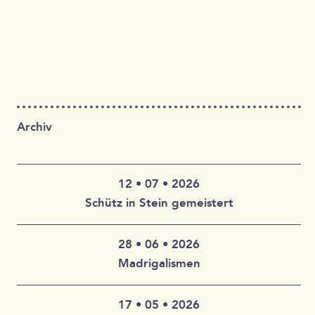
Archiv
12 • 07 • 2026
Schütz in Stein gemeistert
28 • 06 • 2026
Claudia Wahlbuhl – Violine, Bratsche, Gambe, Gesang |
Madrigalismen
Thomas Wahlbuhl – Akkordeon, Gesang | Jan Geisler –
Klarinette, Saxophon, Gesang | Holger Vandrich –
Gitarre, Gesang | Stefan Garthoff – Gesang, Melodica |
17 • 05 • 2026