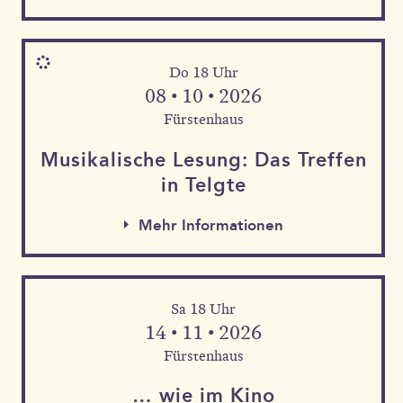
Do 18 Uhr
08 • 10 • 2026
Fürstenhaus
Musika­lische Le­sung: Das Tref­fen
in Telgte
Mehr Informationen
Sa 18 Uhr
Mehr Informationen
14 • 11 • 2026
Mehr Informationen
Fürstenhaus
… wie im Kino