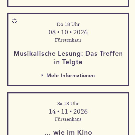
Do 18 Uhr
08 • 10 • 2026
Fürstenhaus
Musika­lische Le­sung: Das Tref­fen
in Telgte
Mehr Informationen
Sa 18 Uhr
Mehr Informationen
14 • 11 • 2026
Mehr Informationen
Fürstenhaus
… wie im Kino