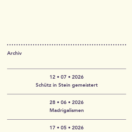
Archiv
12 • 07 • 2026
Schütz in Stein gemeistert
28 • 06 • 2026
Claudia Wahlbuhl – Violine, Bratsche, Gambe, Gesang |
Madrigalismen
Thomas Wahlbuhl – Akkordeon, Gesang | Jan Geisler –
Klarinette, Saxophon, Gesang | Holger Vandrich –
Gitarre, Gesang | Stefan Garthoff – Gesang, Melodica |
17 • 05 • 2026