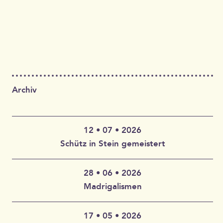
Archiv
12 • 07 • 2026
Schütz in Stein gemeistert
28 • 06 • 2026
Claudia Wahlbuhl – Violine, Bratsche, Gambe, Gesang |
Madrigalismen
Thomas Wahlbuhl – Akkordeon, Gesang | Jan Geisler –
Klarinette, Saxophon, Gesang | Holger Vandrich –
Gitarre, Gesang | Stefan Garthoff – Gesang, Melodica |
17 • 05 • 2026