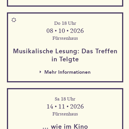
Do 18 Uhr
08 • 10 • 2026
Fürstenhaus
Musika­lische Le­sung: Das Tref­fen
in Telgte
Mehr Informationen
Sa 18 Uhr
Mehr Informationen
14 • 11 • 2026
Mehr Informationen
Fürstenhaus
… wie im Kino