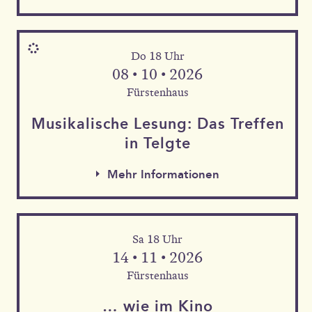
Do 18 Uhr
08 • 10 • 2026
Fürstenhaus
Musika­lische Le­sung: Das Tref­fen
in Telgte
Mehr Informationen
Sa 18 Uhr
Mehr Informationen
14 • 11 • 2026
Mehr Informationen
Fürstenhaus
… wie im Kino