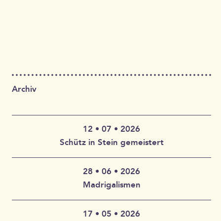
Archiv
12 • 07 • 2026
Schütz in Stein gemeistert
28 • 06 • 2026
Claudia Wahlbuhl – Violine, Bratsche, Gambe, Gesang |
Madrigalismen
Thomas Wahlbuhl – Akkordeon, Gesang | Jan Geisler –
Klarinette, Saxophon, Gesang | Holger Vandrich –
Gitarre, Gesang | Stefan Garthoff – Gesang, Melodica |
17 • 05 • 2026