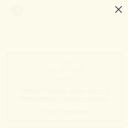
Fr 18 Uhr
18 • 09 • 2026
Rathaus
Heinrich Schütz außer Haus I:
Weißen­felser Schütz-Quellen
Mehr Informationen