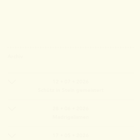
Archiv
12 • 07 • 2026
Schütz in Stein gemeistert
28 • 06 • 2026
Claudia Wahlbuhl – Violine, Bratsche, Gambe, Gesang |
Madrigalismen
Thomas Wahlbuhl – Akkordeon, Gesang | Jan Geisler –
Klarinette, Saxophon, Gesang | Holger Vandrich –
Gitarre, Gesang | Stefan Garthoff – Gesang, Melodica |
17 • 05 • 2026