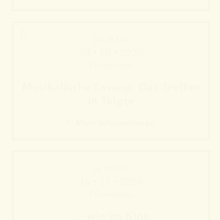
Do 18 Uhr
08 • 10 • 2026
Fürstenhaus
Musika­lische Le­sung: Das Tref­fen
in Telgte
Mehr Informationen
Sa 18 Uhr
Mehr Informationen
14 • 11 • 2026
Mehr Informationen
Fürstenhaus
… wie im Kino