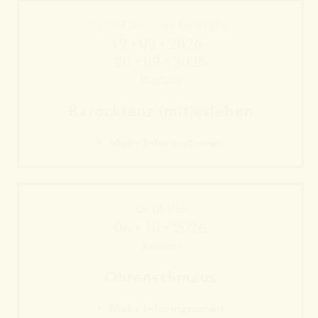
Sa 10 Uhr — So 15:30 Uhr
Mehr Informationen
19 • 09 • 2026 -
20 • 09 • 2026
Rathaus
Barock­tanz (mit)erleben
Mehr Informationen
Di 18 Uhr
06 • 10 • 2026
Rathaus
Mehr Informationen
Ohren­schmaus
Mehr Informationen