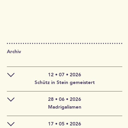
Archiv
12 • 07 • 2026
Schütz in Stein gemeistert
28 • 06 • 2026
Claudia Wahlbuhl – Violine, Bratsche, Gambe, Gesang |
Madrigalismen
Thomas Wahlbuhl – Akkordeon, Gesang | Jan Geisler –
Klarinette, Saxophon, Gesang | Holger Vandrich –
Gitarre, Gesang | Stefan Garthoff – Gesang, Melodica |
17 • 05 • 2026