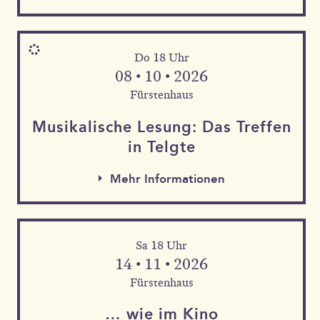
Do 18 Uhr
08 • 10 • 2026
Fürstenhaus
Musika­lische Le­sung: Das Tref­fen
in Telgte
Mehr Informationen
Sa 18 Uhr
Mehr Informationen
14 • 11 • 2026
Mehr Informationen
Fürstenhaus
… wie im Kino