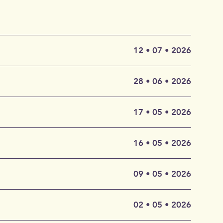
12 • 07 • 2026
Bezug auf
28 • 06 • 2026
kt besteht
alisches
nem 1611
17 • 05 • 2026
 von
i Battista
und
urin,
16 • 05 • 2026
tritz nach
n von
hichte
everdi
09 • 05 • 2026
für
 gestellt.
auf der
 ersten
02 • 05 • 2026
 21.
 unsern
erhoben.
s