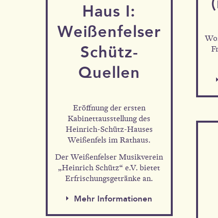
Haus I:
Weißen­felser
Wor
Schütz-
F
Quellen
Eröffnung der ersten
Kabinettausstellung des
Heinrich-Schütz-Hauses
Weißenfels im Rathaus.
Der Weißenfelser Musikverein
„Heinrich Schütz“ e.V. bietet
Erfrischungsgetränke an.
Mehr Informationen