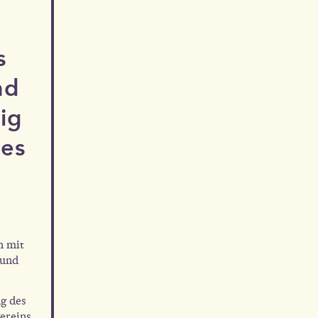
s
nd
ig
es
n mit
 und
g des
ereins