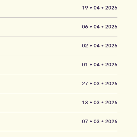
cher
ser still
 Jahr 1823
19 • 04 • 2026
dichte
es Kostüm)
chneider
06 • 04 • 2026
t.
ütz-Haus
02 • 04 • 2026
terich
y und
ine
n eines
ch ein
01 • 04 • 2026
en müssen,
insam
großen
inal),
27 • 03 • 2026
e Rolle
heorbe,
tag
vor Ort
und laden
erzliche
13 • 03 • 2026
aus in der
edrich
07 • 03 • 2026
ann