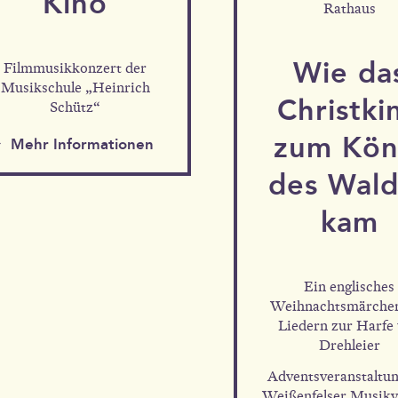
Kino
Rathaus
Wie da
Filmmusikkonzert der
Musikschule „Heinrich
Christki
Schütz“
zum Kön
Mehr Informationen
Mehr Informationen
des Wald
kam
Ein englisches
Weihnachtsmärche
Liedern zur Harfe
Drehleier
Adventsveranstaltun
Weißenfelser Musikv