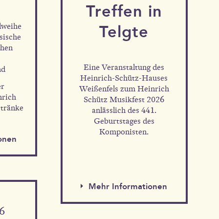
Tref­fen in
lweihe
Telgte
sische
chen
Eine Veranstaltung des
nd
en
Heinrich-Schütz-Hauses
er
Weißenfels zum Heinrich
nrich
Schütz Musikfest 2026
etränke
anlässlich des 441.
Geburtstages des
Komponisten.
onen
Mehr Informationen
26