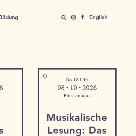
Bildung
En
glish
Do 18 Uhr
26
08 • 10 • 2026
Fürstenhaus
­
Musika­lische
s
Le­sung: Das
Mehr Informationen