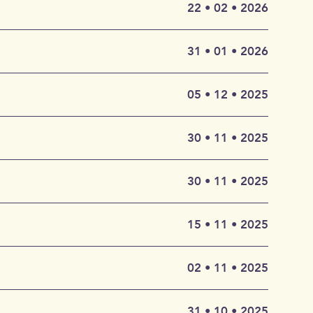
Barbara
22 • 02 • 2026
gsmonat
lipp
olische
31 • 01 • 2026
Es dient
oder
Claude
im 17.
05 • 12 • 2025
euth,
Sie
lturelle
.V.
s
30 • 11 • 2025
aft.
ütz-
rg“
30 • 11 • 2025
satire
Hermann
ters der
chmidt.
ierte
15 • 11 • 2025
en Freund.
n bloßes
berwald.
Kritik an
elkindern,
iner Zeit
02 • 11 • 2025
 folgen
n Beers
31 • 10 • 2025