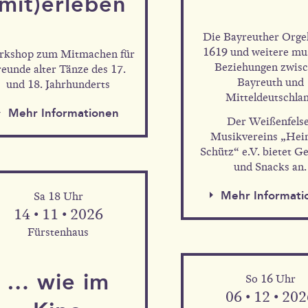
(mit)erleben
Mehr Informationen
Die Bayreuther Orge
1619 und weitere mu
kshop zum Mitmachen für
Beziehungen zwis
reunde alter Tänze des 17.
Bayreuth und
und 18. Jahrhunderts
Mitteldeutschla
Mehr Information
Mehr Informationen
Der Weißenfels
Musikvereins „Hei
Schütz“ e.V. bietet G
und Snacks an.
Mehr Informati
Sa 18 Uhr
14 • 11 • 2026
Fürstenhaus
… wie im
So 16 Uhr
06 • 12 • 20