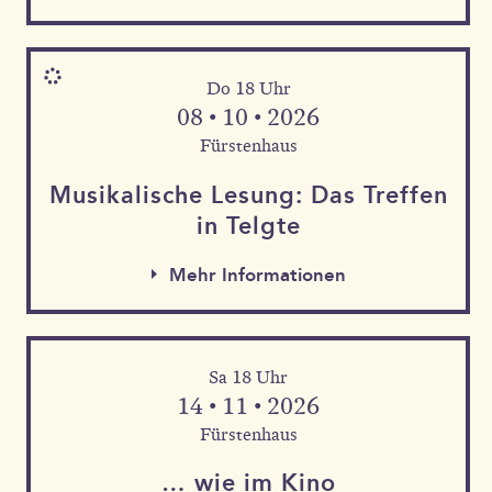
Do 18 Uhr
08 • 10 • 2026
Fürstenhaus
Musika­lische Le­sung: Das Tref­fen
in Telgte
Mehr Informationen
Sa 18 Uhr
Mehr Informationen
14 • 11 • 2026
Mehr Informationen
Fürstenhaus
… wie im Kino