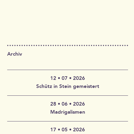
Archiv
12 • 07 • 2026
Schütz in Stein gemeistert
28 • 06 • 2026
Claudia Wahlbuhl – Violine, Bratsche, Gambe, Gesang |
Madrigalismen
Thomas Wahlbuhl – Akkordeon, Gesang | Jan Geisler –
Klarinette, Saxophon, Gesang | Holger Vandrich –
Gitarre, Gesang | Stefan Garthoff – Gesang, Melodica |
17 • 05 • 2026