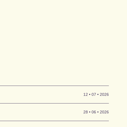
12 • 07 • 2026
s Zitat, das
28 • 06 • 2026
ler Musik und
edruckten