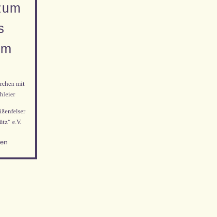
 zum
s
am
rchen mit
hleier
ßenfelser
tz“ e.V.
nen