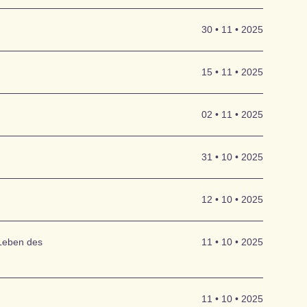
rt in
Druckgrafik
n
30 • 11 • 2025
dern eine
Scheidt,
en
alten Räuber,
lnen
15 • 11 • 2025
nd das
eers
Enkelkindern,
02 • 11 • 2025
31 • 10 • 2025
12 • 10 • 2025
Insa Thiele-
 Leben des
11 • 10 • 2025
n Themen aus
ungsfragen
n in der
eit soll
11 • 10 • 2025
h-Schütz-