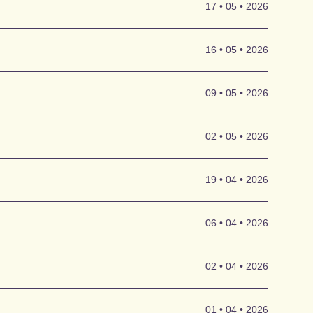
17 • 05 • 2026
sch ab.
l „Pastor
5 in Turin,
1590), werden
16 • 05 • 2026
edig 1570),
 gestellt.
von
im zweiten
09 • 05 • 2026
 Werke bis
erleih uns
er
02 • 05 • 2026
en sind auch
eit und
19 • 04 • 2026
stes,
Weinert
06 • 04 • 2026
olfgang
ingte
02 • 04 • 2026
zu ein, noch
 Sie haben
01 • 04 • 2026