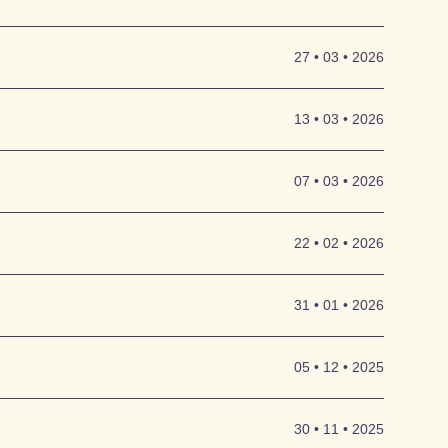
sierten
 Virginal),
 mit den
 lernen.
27 • 03 • 2026
lüpfen – an
rer Spielweise
 laden zum
13 • 03 • 2026
 noch einmal
Mendelssohn-
07 • 03 • 2026
 Scheidt,
22 • 02 • 2026
schliche
31 • 01 • 2026
 politische
m im 17.
uerre,
sches Mittel,
05 • 12 • 2025
iösen Mrs.
t eine
30 • 11 • 2025
nfelser