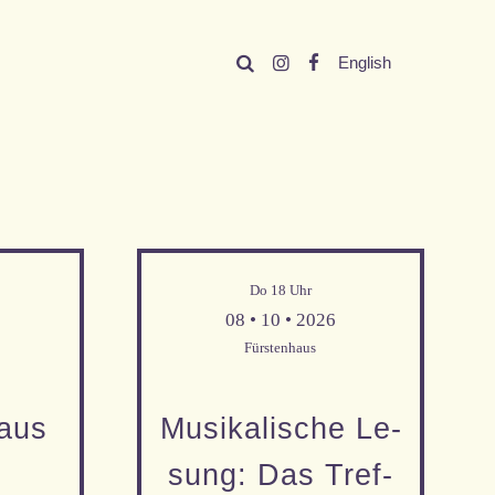
En
glish
Do 18 Uhr
Mehr Informationen
08 • 10 • 2026
Fürstenhaus
aus
Musika­lische Le­
sung: Das Tref­