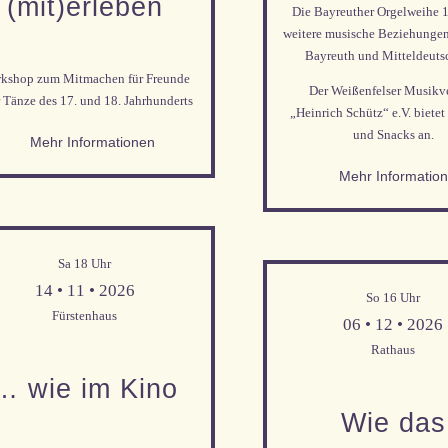
(mit)erleben
Die Bayreuther Orgelweihe 
Mehr Informationen
weitere musische Beziehunge
Bayreuth und Mitteldeuts
kshop zum Mitmachen für Freunde
Der Weißenfelser Musikv
r Tänze des 17. und 18. Jahrhunderts
„Heinrich Schütz“ e.V. bietet
und Snacks an.
Mehr Informationen
Mehr Informatio
Sa 18 Uhr
Mehr Informationen
14 • 11 • 2026
So 16 Uhr
Mehr Informationen
Fürstenhaus
06 • 12 • 2026
Rathaus
… wie im Kino
Wie das