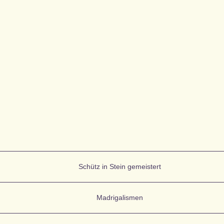
Schütz in Stein gemeistert
, virtuos, witzig, unterhaltsam und taktvoll nimmt die Band Bezug auf ein bekannte
Madrigalismen
 Schütz zugeschrieben wird: Im Takt besteht gleichsam die Seele und das Leben al
 ein musikalisches Büfett aus aller Welt mit einem Augenzwinkern.
ten Werken von Heinrich Schütz, nämlich Auszügen aus seinem 1611 in Venedig g