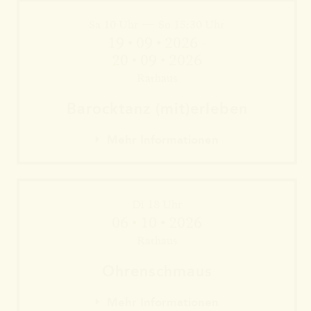
Sa 10 Uhr — So 15:30 Uhr
Mehr Informationen
19 • 09 • 2026 -
20 • 09 • 2026
Rathaus
Barock­tanz (mit)erleben
Mehr Informationen
Di 18 Uhr
06 • 10 • 2026
Rathaus
Mehr Informationen
Ohren­schmaus
Mehr Informationen