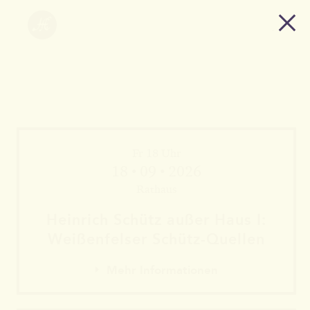
Fr 18 Uhr
18 • 09 • 2026
Rathaus
Heinrich Schütz außer Haus I:
Weißen­felser Schütz-Quellen
Mehr Informationen