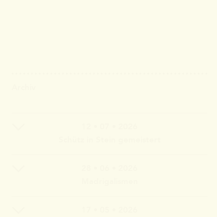
Archiv
12 • 07 • 2026
Schütz in Stein gemeistert
28 • 06 • 2026
Claudia Wahlbuhl – Violine, Bratsche, Gambe, Gesang |
Madrigalismen
Thomas Wahlbuhl – Akkordeon, Gesang | Jan Geisler –
Klarinette, Saxophon, Gesang | Holger Vandrich –
Gitarre, Gesang | Stefan Garthoff – Gesang, Melodica |
17 • 05 • 2026