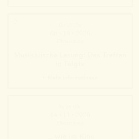
Do 18 Uhr
08 • 10 • 2026
Fürstenhaus
Musika­lische Le­sung: Das Tref­fen
in Telgte
Mehr Informationen
Sa 18 Uhr
Mehr Informationen
14 • 11 • 2026
Mehr Informationen
Fürstenhaus
… wie im Kino