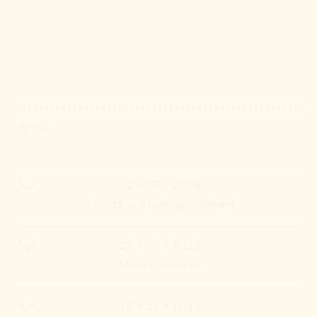
Archiv
12 • 07 • 2026
Schütz in Stein gemeistert
28 • 06 • 2026
Claudia Wahlbuhl – Violine, Bratsche, Gambe, Gesang |
Madrigalismen
Thomas Wahlbuhl – Akkordeon, Gesang | Jan Geisler –
Klarinette, Saxophon, Gesang | Holger Vandrich –
Gitarre, Gesang | Stefan Garthoff – Gesang, Melodica |
17 • 05 • 2026