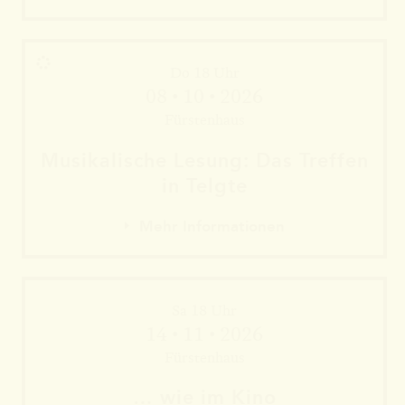
Do 18 Uhr
08 • 10 • 2026
Fürstenhaus
Musika­lische Le­sung: Das Tref­fen
in Telgte
Mehr Informationen
Sa 18 Uhr
Mehr Informationen
14 • 11 • 2026
Mehr Informationen
Fürstenhaus
… wie im Kino