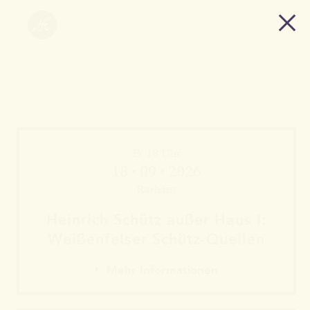
Fr 18 Uhr
18 • 09 • 2026
Rathaus
Heinrich Schütz außer Haus I:
Weißen­felser Schütz-Quellen
Mehr Informationen