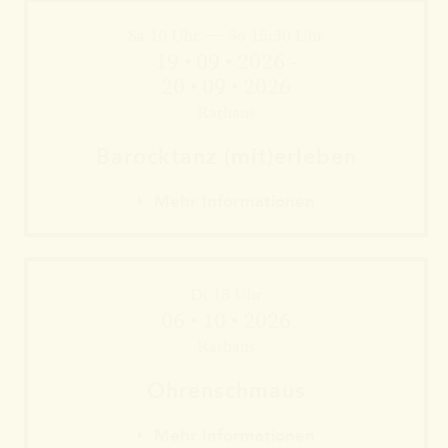
Sa 10 Uhr — So 15:30 Uhr
Mehr Informationen
19 • 09 • 2026 -
20 • 09 • 2026
Rathaus
Barock­tanz (mit)erleben
Mehr Informationen
Di 18 Uhr
06 • 10 • 2026
Rathaus
Mehr Informationen
Ohren­schmaus
Mehr Informationen