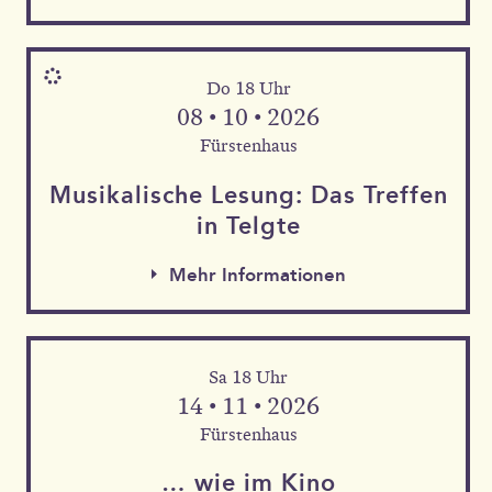
Do 18 Uhr
08 • 10 • 2026
Fürstenhaus
Musika­lische Le­sung: Das Tref­fen
in Telgte
Mehr Informationen
Sa 18 Uhr
Mehr Informationen
14 • 11 • 2026
Mehr Informationen
Fürstenhaus
… wie im Kino