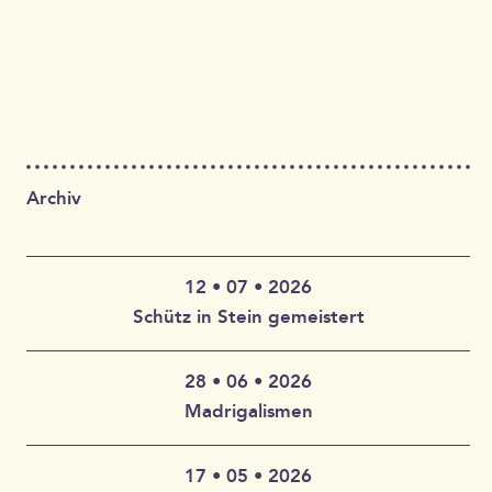
Archiv
12 • 07 • 2026
Schütz in Stein gemeistert
28 • 06 • 2026
Claudia Wahlbuhl – Violine, Bratsche, Gambe, Gesang |
Madrigalismen
Thomas Wahlbuhl – Akkordeon, Gesang | Jan Geisler –
Klarinette, Saxophon, Gesang | Holger Vandrich –
Gitarre, Gesang | Stefan Garthoff – Gesang, Melodica |
17 • 05 • 2026