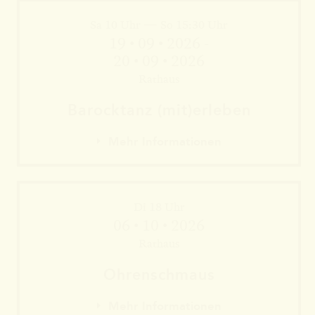
Sa 10 Uhr — So 15:30 Uhr
Mehr Informationen
19 • 09 • 2026 -
20 • 09 • 2026
Rathaus
Barock­tanz (mit)erleben
Mehr Informationen
Di 18 Uhr
06 • 10 • 2026
Rathaus
Mehr Informationen
Ohren­schmaus
Mehr Informationen