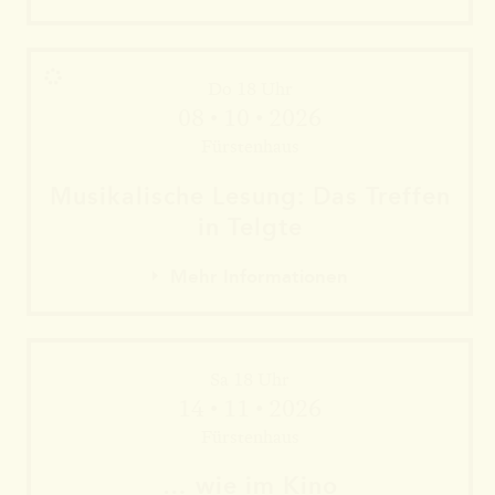
Do 18 Uhr
08 • 10 • 2026
Fürstenhaus
Musika­lische Le­sung: Das Tref­fen
in Telgte
Mehr Informationen
Sa 18 Uhr
Mehr Informationen
14 • 11 • 2026
Mehr Informationen
Fürstenhaus
… wie im Kino