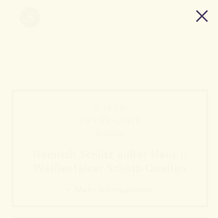
Fr 18 Uhr
18 • 09 • 2026
Rathaus
Heinrich Schütz außer Haus I:
Weißen­felser Schütz-Quellen
Mehr Informationen