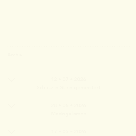
Archiv
12 • 07 • 2026
Schütz in Stein gemeistert
28 • 06 • 2026
Claudia Wahlbuhl – Violine, Bratsche, Gambe, Gesang |
Madrigalismen
Thomas Wahlbuhl – Akkordeon, Gesang | Jan Geisler –
Klarinette, Saxophon, Gesang | Holger Vandrich –
Gitarre, Gesang | Stefan Garthoff – Gesang, Melodica |
17 • 05 • 2026